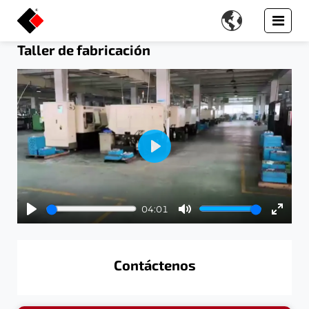

Taller de fabricación
Play
04:01
Play
Mute
Enter
fullsc
Contáctenos